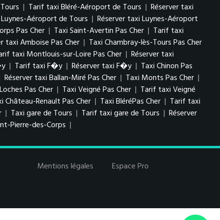
 Tours
|
Tarif taxi Bléré-Aéroport de Tours
|
Réserver taxi
i Luynes-Aéroport de Tours
|
Réserver taxi Luynes-Aéroport
Corps Pas Cher
|
Taxi Saint-Avertin Pas Cher
|
Tarif taxi
er taxi Amboise Pas Cher
|
Taxi Chambray-lès-Tours Pas Cher
arif taxi Montlouis-sur-Loire Pas Cher
|
Réserver taxi
�y
|
Tarif taxi F�y
|
Réserver taxi F�y
|
Taxi Chinon Pas
|
Réserver taxi Ballan-Miré Pas Cher
|
Taxi Monts Pas Cher
|
 Loches Pas Cher
|
Taxi Veigné Pas Cher
|
Tarif taxi Veigné
xi Château-Renault Pas Cher
|
Taxi BléréPas Cher
|
Tarif taxi
r
|
Taxi gare de Tours
|
Tarif taxi gare de Tours
|
Réserver
int-Pierre-des-Corps
|
Mentions légales
Espace Pro