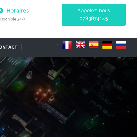
Horaires
Appelez-nous
0783874145
isponible 24/7
ONTACT