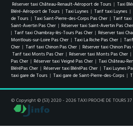
Réserver taxi Château-Renault-Aéroport de Tours
|
Taxi Blé
Bléré-Aéroport de Tours
|
Taxi Luynes
|
Tarif taxi Luynes
|
de Tours
|
Taxi Saint-Pierre-des-Corps Pas Cher
|
Tarif tax
Saint-Avertin Pas Cher
|
Réserver taxi Saint-Avertin Pas Che
|
Tarif taxi Chambray-lès-Tours Pas Cher
|
Réserver taxi Ch
Montlouis-sur-Loire Pas Cher
|
Taxi La Riche Pas Cher
|
Tari
Cher
|
Tarif taxi Chinon Pas Cher
|
Réserver taxi Chinon Pas
Tarif taxi Monts Pas Cher
|
Réserver taxi Monts Pas Cher
|
Pas Cher
|
Réserver taxi Veigné Pas Cher
|
Taxi Château-Ren
BléréPas Cher
|
Réserver taxi BléréPas Cher
|
Taxi Luynes P
taxi gare de Tours
|
Taxi gare de Saint-Pierre-des-Corps
|
T
© Copyright © (S3) 2020 - 2026 TAXI PROCHE DE TOURS 37 . 