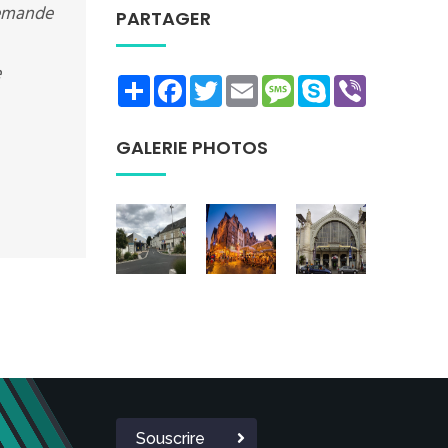
demande
PARTAGER
e
Share
Facebook
Twitter
Email
Message
Skype
Viber
GALERIE PHOTOS
Souscrire