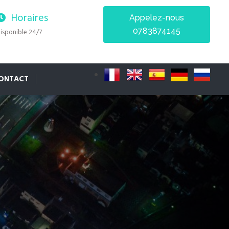
Horaires
Appelez-nous
0783874145
isponible 24/7
ONTACT