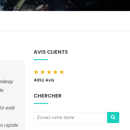
AVIS CLIENTS
★
★
★
★
★
4052 Avis
ambray
de
CHERCHER
ite web
us rapide