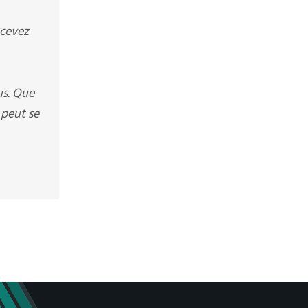
ecevez
us. Que
 peut se