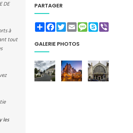
HE DE
PARTAGER
Share
Facebook
Twitter
Email
Message
Skype
Viber
rts à
rant tout
GALERIE PHOTOS
es
vez
tie
 les