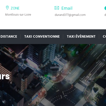
Email
ZONE
Montlouis-sur-Loire
durand377@gmail.com
d
 DISTANCE
TAXI CONVENTIONNE
TAXI ÉVÈNEMENT
C
urs