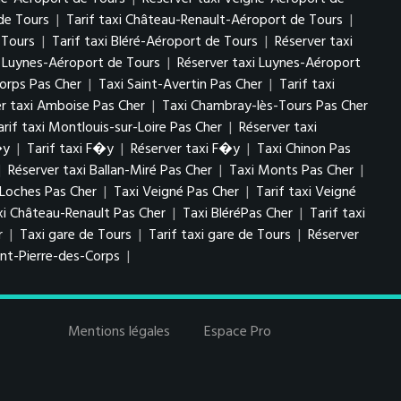
de Tours
|
Tarif taxi Château-Renault-Aéroport de Tours
|
 Tours
|
Tarif taxi Bléré-Aéroport de Tours
|
Réserver taxi
i Luynes-Aéroport de Tours
|
Réserver taxi Luynes-Aéroport
Corps Pas Cher
|
Taxi Saint-Avertin Pas Cher
|
Tarif taxi
er taxi Amboise Pas Cher
|
Taxi Chambray-lès-Tours Pas Cher
arif taxi Montlouis-sur-Loire Pas Cher
|
Réserver taxi
�y
|
Tarif taxi F�y
|
Réserver taxi F�y
|
Taxi Chinon Pas
|
Réserver taxi Ballan-Miré Pas Cher
|
Taxi Monts Pas Cher
|
 Loches Pas Cher
|
Taxi Veigné Pas Cher
|
Tarif taxi Veigné
xi Château-Renault Pas Cher
|
Taxi BléréPas Cher
|
Tarif taxi
r
|
Taxi gare de Tours
|
Tarif taxi gare de Tours
|
Réserver
int-Pierre-des-Corps
|
Mentions légales
Espace Pro