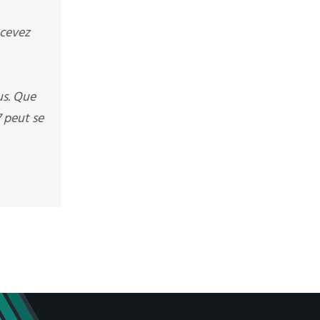
ecevez
us. Que
 peut se