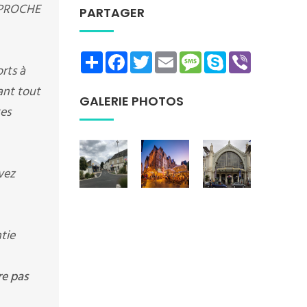
I PROCHE
PARTAGER
Share
Facebook
Twitter
Email
Message
Skype
Viber
rts à
rant tout
GALERIE PHOTOS
tes
vez
tie
re pas