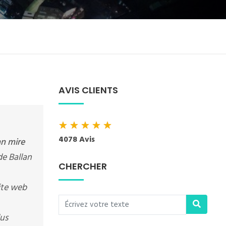
AVIS CLIENTS
★
★
★
★
★
4078 Avis
an mire
de Ballan
CHERCHER
site web
lus