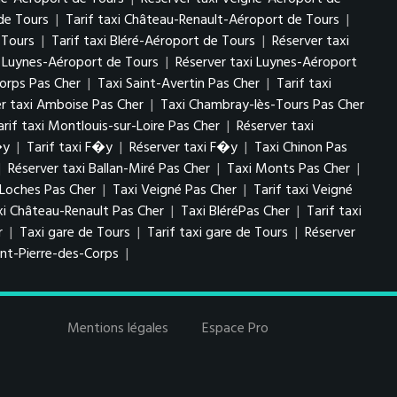
de Tours
|
Tarif taxi Château-Renault-Aéroport de Tours
|
 Tours
|
Tarif taxi Bléré-Aéroport de Tours
|
Réserver taxi
i Luynes-Aéroport de Tours
|
Réserver taxi Luynes-Aéroport
Corps Pas Cher
|
Taxi Saint-Avertin Pas Cher
|
Tarif taxi
er taxi Amboise Pas Cher
|
Taxi Chambray-lès-Tours Pas Cher
arif taxi Montlouis-sur-Loire Pas Cher
|
Réserver taxi
�y
|
Tarif taxi F�y
|
Réserver taxi F�y
|
Taxi Chinon Pas
|
Réserver taxi Ballan-Miré Pas Cher
|
Taxi Monts Pas Cher
|
 Loches Pas Cher
|
Taxi Veigné Pas Cher
|
Tarif taxi Veigné
xi Château-Renault Pas Cher
|
Taxi BléréPas Cher
|
Tarif taxi
r
|
Taxi gare de Tours
|
Tarif taxi gare de Tours
|
Réserver
int-Pierre-des-Corps
|
Mentions légales
Espace Pro