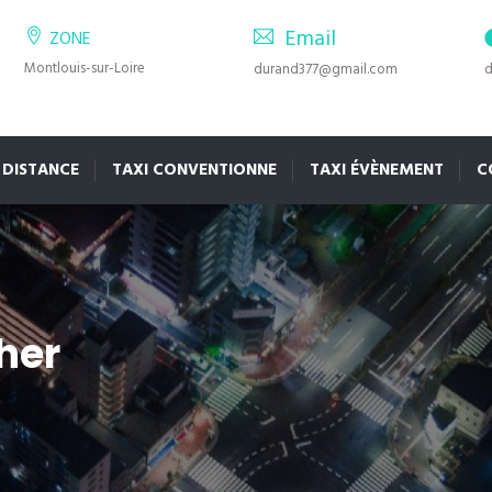
Email
ZONE
Montlouis-sur-Loire
durand377@gmail.com
d
 DISTANCE
TAXI CONVENTIONNE
TAXI ÉVÈNEMENT
C
her