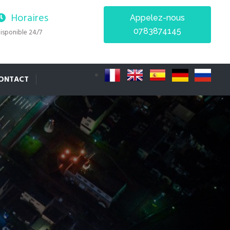
Horaires
Appelez-nous
0783874145
isponible 24/7
ONTACT