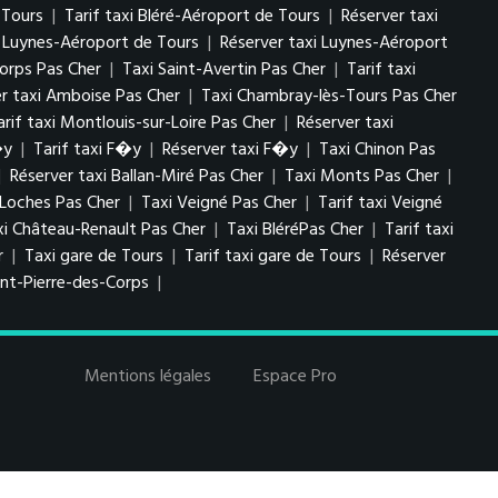
 Tours
|
Tarif taxi Bléré-Aéroport de Tours
|
Réserver taxi
i Luynes-Aéroport de Tours
|
Réserver taxi Luynes-Aéroport
Corps Pas Cher
|
Taxi Saint-Avertin Pas Cher
|
Tarif taxi
er taxi Amboise Pas Cher
|
Taxi Chambray-lès-Tours Pas Cher
arif taxi Montlouis-sur-Loire Pas Cher
|
Réserver taxi
�y
|
Tarif taxi F�y
|
Réserver taxi F�y
|
Taxi Chinon Pas
|
Réserver taxi Ballan-Miré Pas Cher
|
Taxi Monts Pas Cher
|
 Loches Pas Cher
|
Taxi Veigné Pas Cher
|
Tarif taxi Veigné
xi Château-Renault Pas Cher
|
Taxi BléréPas Cher
|
Tarif taxi
r
|
Taxi gare de Tours
|
Tarif taxi gare de Tours
|
Réserver
int-Pierre-des-Corps
|
Mentions légales
Espace Pro