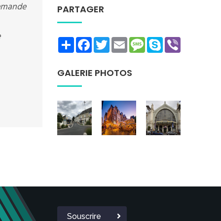
demande
PARTAGER
e
Share
Facebook
Twitter
Email
Message
Skype
Viber
GALERIE PHOTOS
Souscrire