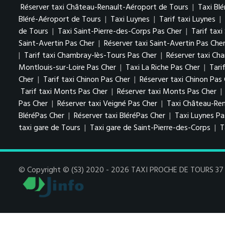
Réserver taxi Château-Renault-Aéroport de Tours
|
Taxi Blé
Bléré-Aéroport de Tours
|
Taxi Luynes
|
Tarif taxi Luynes
|
de Tours
|
Taxi Saint-Pierre-des-Corps Pas Cher
|
Tarif tax
Saint-Avertin Pas Cher
|
Réserver taxi Saint-Avertin Pas Che
|
Tarif taxi Chambray-lès-Tours Pas Cher
|
Réserver taxi Ch
Montlouis-sur-Loire Pas Cher
|
Taxi La Riche Pas Cher
|
Tari
Cher
|
Tarif taxi Chinon Pas Cher
|
Réserver taxi Chinon Pas
Tarif taxi Monts Pas Cher
|
Réserver taxi Monts Pas Cher
|
Pas Cher
|
Réserver taxi Veigné Pas Cher
|
Taxi Château-Ren
BléréPas Cher
|
Réserver taxi BléréPas Cher
|
Taxi Luynes P
taxi gare de Tours
|
Taxi gare de Saint-Pierre-des-Corps
|
T
© Copyright © (S3) 2020 - 2026 TAXI PROCHE DE TOURS 37 . 