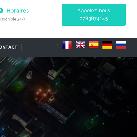
Horaires
Appelez-nous
0783874145
isponible 24/7
ONTACT