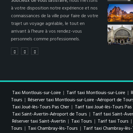
Soucieux de vous satisfaire,
nous mettons
à votre disposition notre expérience et nos
connaissances de la ville pour faire de votre
trajet un voyage agréable, le tout en
arrivant à l’heure à vos rendez-vous
personnels comme professionnels.
Taxi Montlouis-sur-Loire
|
Tarif taxi Montlouis-sur-Loire
|
R
Tours
|
Réserver taxi Montlouis-sur-Loire -Aéroport de Tour
Taxi Joué-lès-Tours Pas Cher
|
Tarif taxi Joué-lès-Tours Pa
Taxi Saint-Avertin-Aéroport de Tours
|
Tarif taxi Saint-Av
Réserver taxi Saint-Avertin
|
Taxi Tours
|
Tarif taxi Tours
|
Tours
|
Taxi Chambray-lès-Tours
|
Tarif taxi Chambray-lès