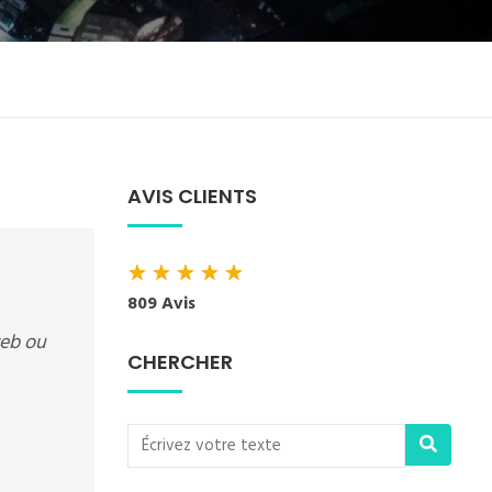
AVIS CLIENTS
★
★
★
★
★
809 Avis
web ou
CHERCHER