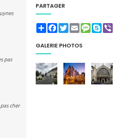
PARTAGER
Luynes
Share
Facebook
Twitter
Email
Message
Skype
Viber
GALERIE PHOTOS
s pas
 pas cher