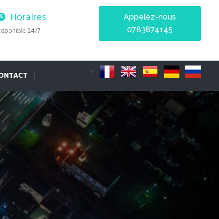
Horaires
Appelez-nous
0783874145
isponible 24/7
ONTACT