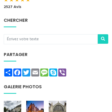
★
★
★
★
★
2527 Avis
CHERCHER
PARTAGER
Share
Facebook
Twitter
Email
Message
Skype
Viber
GALERIE PHOTOS