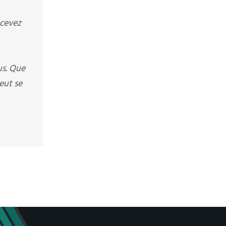
ecevez
us. Que
eut se