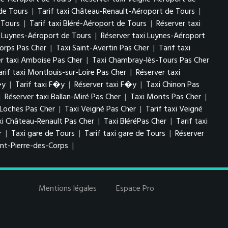
de Tours
|
Tarif taxi Château-Renault-Aéroport de Tours
|
 Tours
|
Tarif taxi Bléré-Aéroport de Tours
|
Réserver taxi
i Luynes-Aéroport de Tours
|
Réserver taxi Luynes-Aéroport
Corps Pas Cher
|
Taxi Saint-Avertin Pas Cher
|
Tarif taxi
er taxi Amboise Pas Cher
|
Taxi Chambray-lès-Tours Pas Cher
arif taxi Montlouis-sur-Loire Pas Cher
|
Réserver taxi
�y
|
Tarif taxi F�y
|
Réserver taxi F�y
|
Taxi Chinon Pas
|
Réserver taxi Ballan-Miré Pas Cher
|
Taxi Monts Pas Cher
|
 Loches Pas Cher
|
Taxi Veigné Pas Cher
|
Tarif taxi Veigné
xi Château-Renault Pas Cher
|
Taxi BléréPas Cher
|
Tarif taxi
r
|
Taxi gare de Tours
|
Tarif taxi gare de Tours
|
Réserver
int-Pierre-des-Corps
|
Mentions légales
Espace Pro