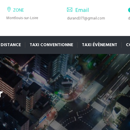
Email
ZONE
Montlouis-sur-Loire
durand377@gmail.com
d
 DISTANCE
TAXI CONVENTIONNE
TAXI ÉVÈNEMENT
C
r