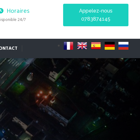
Horaires
Appelez-nous
0783874145
isponible 24/7
ONTACT