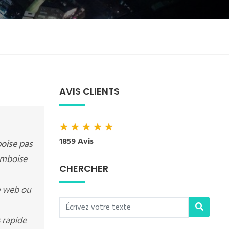
AVIS CLIENTS
★
★
★
★
★
1859 Avis
oise pas
 Amboise
CHERCHER
te web ou
 rapide