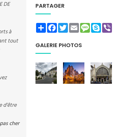
HE DE
PARTAGER
Share
Facebook
Twitter
Email
Message
Skype
Viber
rts à
rant tout
GALERIE PHOTOS
vez
e d’être
pas cher