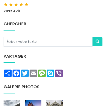
★
★
★
★
★
2892 Avis
CHERCHER
PARTAGER
Share
Facebook
Twitter
Email
Message
Skype
Viber
GALERIE PHOTOS