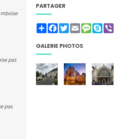
PARTAGER
 Amboise
Share
Facebook
Twitter
Email
Message
Skype
Viber
GALERIE PHOTOS
ise pas
se pas