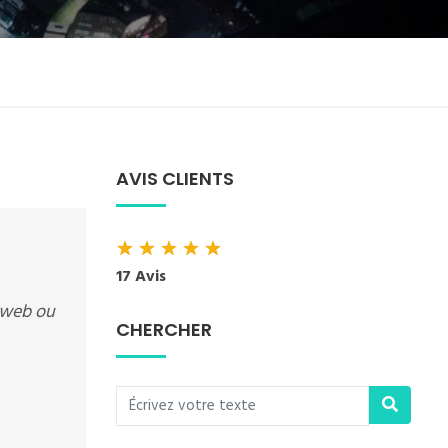
AVIS CLIENTS
★
★
★
★
★
17 Avis
eweb ou
CHERCHER