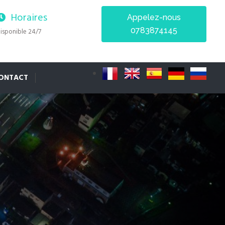
Horaires
Appelez-nous
0783874145
isponible 24/7
ONTACT