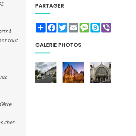
DE
PARTAGER
Share
Facebook
Twitter
Email
Message
Skype
Viber
rts à
rant tout
GALERIE PHOTOS
vez
’être
s cher