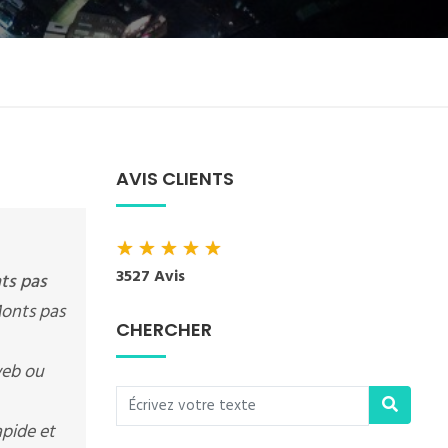
AVIS CLIENTS
★
★
★
★
★
3527 Avis
ts pas
Monts pas
CHERCHER
web ou
apide et