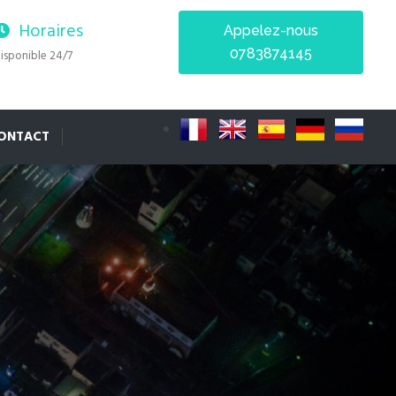
Horaires
Appelez-nous
0783874145
isponible 24/7
ONTACT