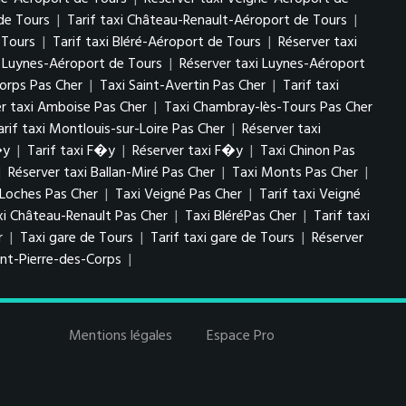
de Tours
|
Tarif taxi Château-Renault-Aéroport de Tours
|
 Tours
|
Tarif taxi Bléré-Aéroport de Tours
|
Réserver taxi
i Luynes-Aéroport de Tours
|
Réserver taxi Luynes-Aéroport
Corps Pas Cher
|
Taxi Saint-Avertin Pas Cher
|
Tarif taxi
er taxi Amboise Pas Cher
|
Taxi Chambray-lès-Tours Pas Cher
arif taxi Montlouis-sur-Loire Pas Cher
|
Réserver taxi
�y
|
Tarif taxi F�y
|
Réserver taxi F�y
|
Taxi Chinon Pas
|
Réserver taxi Ballan-Miré Pas Cher
|
Taxi Monts Pas Cher
|
 Loches Pas Cher
|
Taxi Veigné Pas Cher
|
Tarif taxi Veigné
xi Château-Renault Pas Cher
|
Taxi BléréPas Cher
|
Tarif taxi
r
|
Taxi gare de Tours
|
Tarif taxi gare de Tours
|
Réserver
int-Pierre-des-Corps
|
Mentions légales
Espace Pro