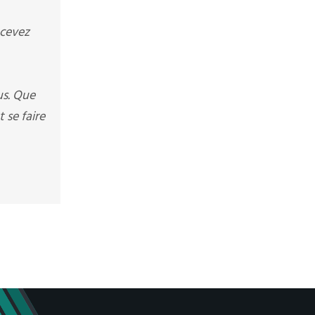
ecevez
us. Que
 se faire